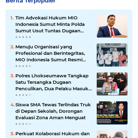
Berita Terpopuler
Tim Advokasi Hukum MIO
Indonesia Sumut Minta Polda
Sumut Usut Tuntas Dugaan
Kasus Meninggalnya Winda
Lorenza Gowasa Secara
Menuju Organisasi yang
Profesional
Profesional dan Berintegritas,
MIO Indonesia Sumut Resmi
Daftar ke Kesbangpol
Polres Lhokseumawe Tangkap
Satu Tersangka Dugaan
Penculikan, Dua Pelaku Masuk
Daftar Pencarian Orang (DPO)
Siswa SMA Tewas Terlindas Truk
di Depan Sekolah, Dorongan
Evaluasi Zona Aman Menguat
Perkuat Kolaborasi Hukum dan