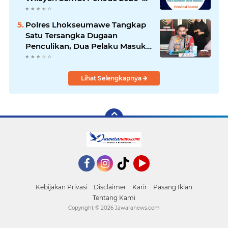
2030
Polres Lhokseumawe Tangkap
Satu Tersangka Dugaan
Penculikan, Dua Pelaku Masuk
Daftar Pencarian Orang (DPO)
Lihat Selengkapnya
Facebook
Instagram
YouTube
Kebijakan Privasi
Disclaimer
Karir
Pasang Iklan
Tentang Kami
Copyright ©
2026 Jawaranews.com